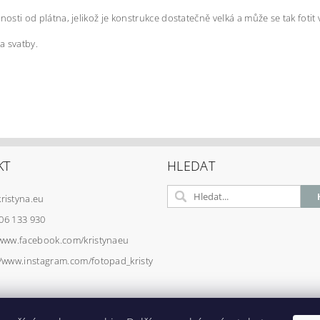
sti od plátna, jelikož je konstrukce dostatečně velká a může se tak fotit v
a svatby.
KT
HLEDAT
kristyna.eu
06 133 930
/www.facebook.com/kristynaeu
//www.instagram.com/fotopad_kristy