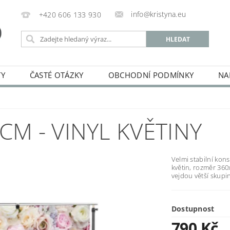
info@kristyna.eu
+420 606 133 930
TY
ČASTÉ OTÁZKY
OBCHODNÍ PODMÍNKY
NA
CM - VINYL KVĚTINY
Velmi stabilní ko
květin, rozměr 360
vejdou větší skupin
Dostupnost
790 Kč