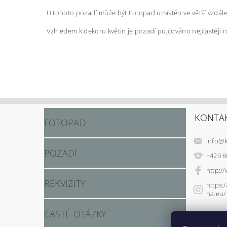
U tohoto pozadí může být Fotopad umístěn ve větší vzdáleno
Vzhledem k dekoru květin je pozadí půjčováno nejčastěji n
KONTA
FOTOPAD
info
@
POZADÍ
+420 6
http:/
REKVIZITY
https:
na.eu/
ČASTÉ OTÁZKY