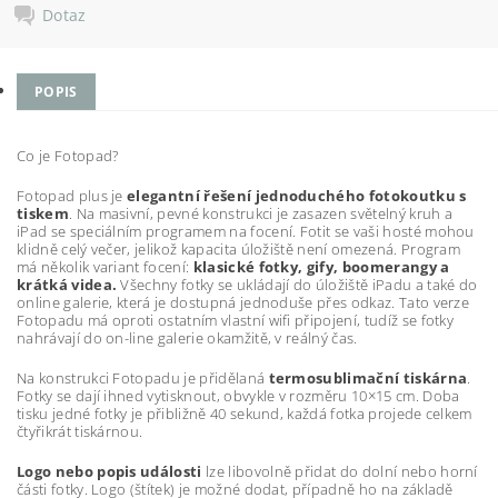
Dotaz
POPIS
Co je Fotopad?
Fotopad plus je
elegantní řešení jednoduchého fotokoutku s
tiskem
. Na masivní, pevné konstrukci je zasazen světelný kruh a
iPad se speciálním programem na focení. Fotit se vaši hosté mohou
klidně celý večer, jelikož kapacita úložiště není omezená. Program
má několik variant focení:
klasické fotky, gify, boomerangy a
krátká videa.
Všechny fotky se ukládají do úložiště iPadu a také do
online galerie, která je dostupná jednoduše přes odkaz. Tato verze
Fotopadu má oproti ostatním vlastní wifi připojení, tudíž se fotky
nahrávají do on-line galerie okamžitě, v reálný čas.
Na konstrukci Fotopadu je přidělaná
termosublimační tiskárna
.
Fotky se dají ihned vytisknout, obvykle v rozměru 10×15 cm. Doba
tisku jedné fotky je přibližně 40 sekund, každá fotka projede celkem
čtyřikrát tiskárnou.
Logo nebo popis události
lze libovolně přidat do dolní nebo horní
části fotky. Logo (štítek) je možné dodat, případně ho na základě