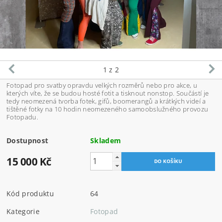
1
z 2
Fotopad pro svatby opravdu velkých rozměrů nebo pro akce, u
kterých víte, že se budou hosté fotit a tisknout nonstop. Součástí je
tedy neomezená tvorba fotek, gifů, boomerangů a krátkých videí a
tištěné fotky na 10 hodin neomezeného samoobslužného provozu
Fotopadu.
Dostupnost
Skladem
15 000 Kč
Kód produktu
64
Kategorie
Fotopad