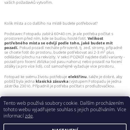
vašich požadavků vytvořím.
Kolik místa a co dalšího na místě budete potřebovat?
Podstavec Fotopadu zabírá 60×40 cm, je ale potřeba počítat s
prostorem před ním, kde se budou hosté fotit.
Velikost
potřebného místa se odvíjí podle toho, jaké budete mít
pozadí.
Pokud pozadí necháte přirozeně, tj. zeď, stromy, případně
2
se chcete fotit do prostoru, budete potřebovat asi 2-3 m
plus
odkládací plochu na rekvizity. V sekci POZADÍ najdete další varianty -
pozadí pro focení zblízka (od pasu nahoru) nebo pozadí na focení
zdálky (a pro více lidí), což samozřejmě vyžaduje více prostoru.
Fotopad ke svému životu potřebuje
elektřinu
, takže je dobré, aby
poblíž byla jedna
klasická zásuvka
(výstupem Fotopadu je jedna
zástrčka 230 V). Případně je potřeba počítat s prodlužovačkou.
Tento web používá soubory cookie. Dalším procházením
tohoto webu vyjadřujete souhlas s jejich používáním. Více
informací
zde
.