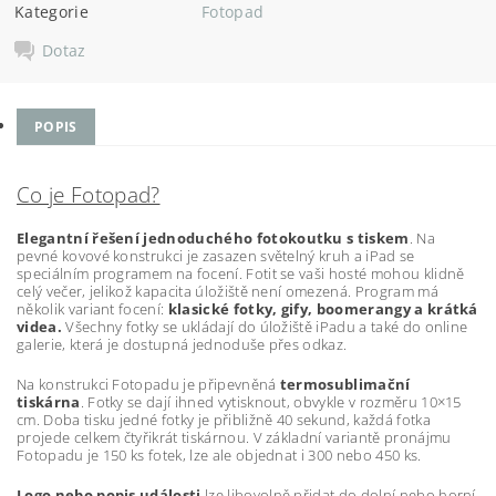
Kategorie
Fotopad
Dotaz
POPIS
Co je Fotopad?
Elegantní řešení jednoduchého fotokoutku s tiskem
. Na
pevné kovové konstrukci je zasazen světelný kruh a iPad se
speciálním programem na focení. Fotit se vaši hosté mohou klidně
celý večer, jelikož kapacita úložiště není omezená. Program má
několik variant focení:
klasické fotky, gify, boomerangy a krátká
videa.
Všechny fotky se ukládají do úložiště iPadu a také do online
galerie, která je dostupná jednoduše přes odkaz.
Na konstrukci Fotopadu je připevněná
termosublimační
tiskárna
. Fotky se dají ihned vytisknout, obvykle v rozměru 10×15
cm. Doba tisku jedné fotky je přibližně 40 sekund, každá fotka
projede celkem čtyřikrát tiskárnou. V základní variantě pronájmu
Fotopadu je 150 ks fotek, lze ale objednat i 300 nebo 450 ks.
Logo nebo popis události
lze libovolně přidat do dolní nebo horní