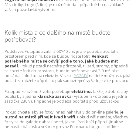
části fotky. Logo (štítek) je možné dodat, případně ho na základě
vašich požadavků vytvořím.
Kolik místa a co dalšího na místě budete
potřebovat?
Podstavec Fotopadu zabírá 60×40 cm, je ale potřeba počítat s
prostorem před ním, kde se budou hosté fotit.
Velikost
potřebného místa se odvíjí podle toho, jaké budete mít
pozadí.
Pokud pozadí necháte přirozeně, tj. zeď, stromy, případně
2
se chcete fotit do prostoru, budete potřebovat asi 2-3 m
plus
odkládací plochu na rekvizity. V sekci
POZADÍ
najdete možnosti, jaká
pozadí si můžete půjčit - to pak samozřejmě vyžaduje více prostoru.
Fotopad ke svému životu potřebuje
elektřinu
, takže je dobré, aby
poblíž byla jedna
klasická zásuvka
(výstupem Fotopadu je jedna
zástrčka 230 V). Případně je potřeba počítat s prodlužovačkou.
Pokud chcete, aby se fotky ihned nahrávaly do on-line galerie, j
e
nutné na místě připojit iPad k wifi
. Pokud wifi nemáte, všechny
fotky se do galerie nahrají hned, jak se iPad k sítí připojí. Jinak se
nemusíte bát, tisk a veškerý provoz Fotopadu funguje i offline.