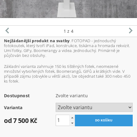
1
z 4
Nejžádanější produkt na svatby
. FOTOPAD - jednoduchý
fotokoutek, který tvoří iPad, konstrukce, tiskárna a hromada rekvizit.
Umí fotky, GIFy, Boomerangy a videa. Jednoduchý. Primárně je
půjčován bez obsluhy.
Základní varianta zahrnuje 150 ks tištěných fotek, neomezené
množství vytvořených fotek, Boomerangů, GIFů a krátkých vide. V
případě zájmu (obvykle u větší akcí), lze objednat také 300 nebo 450
ks fotek.
Dostupnost
Zvolte variantu
Varianta
od 7 500 Kč